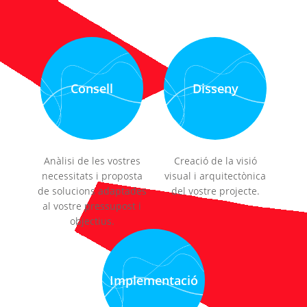
Consell
Disseny
Anàlisi de les vostres
Creació de la visió
necessitats i proposta
visual i arquitectònica
de solucions adaptades
del vostre projecte.
al vostre pressupost i
objectius.
Implementació