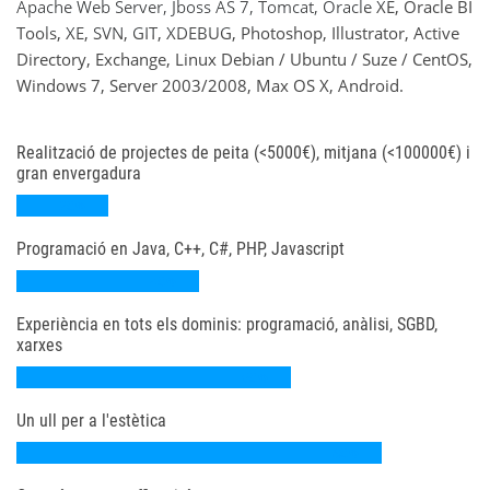
Apache Web Server, Jboss AS 7, Tomcat, Oracle XE, Oracle BI
Tools, XE, SVN, GIT, XDEBUG, Photoshop, Illustrator, Active
Directory, Exchange, Linux Debian / Ubuntu / Suze / CentOS,
Windows 7, Server 2003/2008, Max OS X, Android.
Realització de projectes de peita (<5000€), mitjana (<100000€) i
gran envergadura
20%
Programació en Java, C++, C#, PHP, Javascript
40%
Experiència en tots els dominis: programació, anàlisi, SGBD,
xarxes
60%
Un ull per a l'estètica
80%