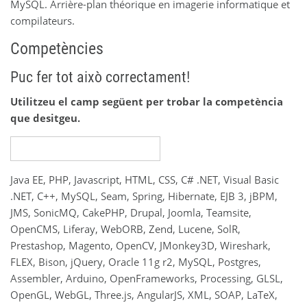
MySQL. Arrière-plan théorique en imagerie informatique et
compilateurs.
Competències
Puc fer tot això correctament!
Utilitzeu el camp següent per trobar la competència
que desitgeu.
Java EE, PHP, Javascript, HTML, CSS, C# .NET, Visual Basic
.NET, C++, MySQL, Seam, Spring, Hibernate, EJB 3, jBPM,
JMS, SonicMQ, CakePHP, Drupal, Joomla, Teamsite,
OpenCMS, Liferay, WebORB, Zend, Lucene, SolR,
Prestashop, Magento, OpenCV, JMonkey3D, Wireshark,
FLEX, Bison, jQuery, Oracle 11g r2, MySQL, Postgres,
Assembler, Arduino, OpenFrameworks, Processing, GLSL,
OpenGL, WebGL, Three.js, AngularJS, XML, SOAP, LaTeX,