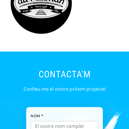
CONTACTA'M
Confieu-me el vostre pròxim projecte!
NOM *